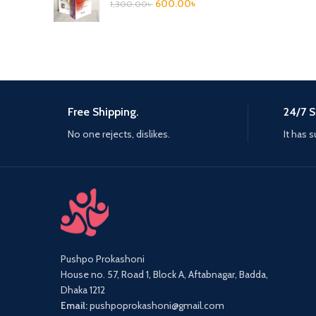
600.00
৳
1,300.00
৳
Free Shipping.
24/7 S
No one rejects, dislikes.
It has s
Pushpo Prokashoni
House no. 57, Road 1, Block A, Aftabnagar, Badda,
Dhaka 1212
Email:
pushpoprokashoni@gmail.com