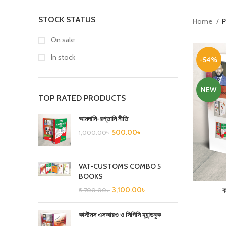
STOCK STATUS
Home
P
On sale
In stock
-54%
NEW
TOP RATED PRODUCTS
আমদানি-রপ্তানি নীতি
500.00
৳
1,000.00
৳
VAT-CUSTOMS COMBO 5
BOOKS
3,100.00
৳
ক
5,700.00
৳
কাস্টমস এসআরও ও সিপিসি হ্যান্ডবুক