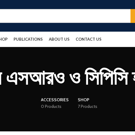
HOP
PUBLICATIONS
ABOUT US
CONTACT US
 এসআরও ও সিপিসি হ্
ACCESSORIES
SHOP
0 Products
7 Products