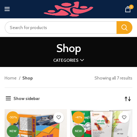
0
Shop
CATEGORIES
Home
Shop
Showing all 7 results
Show sidebar
-50%
-41%
NEW
NEW