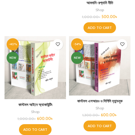
আমদানি-রপ্তানি নীতি
Shop
500.00
৳
1,000.00
৳
ADD TO CART
-40%
-54%
NEW
NEW
কাস্টমস এসআরও ও সিপিসি হ্যান্ডবুক
কাস্টমস আইনে অ্যাকাউন্টিং
Shop
Shop
600.00
৳
1,300.00
৳
600.00
৳
1,000.00
৳
ADD TO CART
ADD TO CART