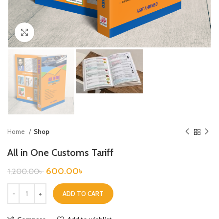
Click to enlarge
Home
Shop
All in One Customs Tariff
600.00
৳
1,200.00
৳
ADD TO CART