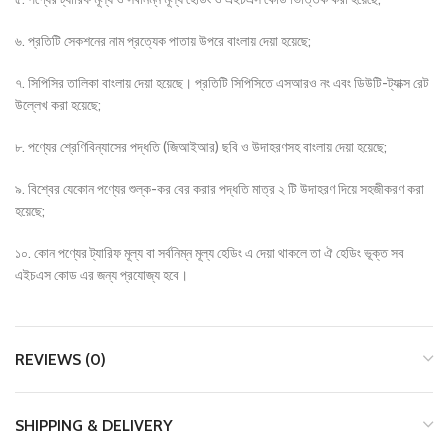
৬. প্রতিটি সেকশনের নাম প্রত্যেক পাতায় উপরে বাংলায় দেয়া হয়েছে;
৭. সিপিসির তালিকা বাংলায় দেয়া হয়েছে। প্রতিটি সিপিসিতে এসআরও নং এবং ডিউটি-ট্যাক্স রেট
উল্লেখ করা হয়েছে;
৮. পণ্যের শ্রেণিবিন্যাসের পদ্ধতি (জিআইআর) ছবি ও উদাহরণসহ বাংলায় দেয়া হয়েছে;
৯. বিশ্বের যেকোন পণ্যের শুল্ক-কর বের করার পদ্ধতি মাত্র ২ টি উদাহরণ দিয়ে সহজীকরণ করা
হয়েছে;
১০. কোন পণ্যের ট্যারিফ মূল্য বা সর্বনিম্ন মূল্য হেডিং এ দেয়া থাকলে তা ঐ হেডিং ভূক্ত সব
এইচএস কোড এর জন্য প্রযোজ্য হবে।
REVIEWS (0)
SHIPPING & DELIVERY