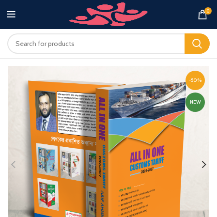
0
-50%
NEW