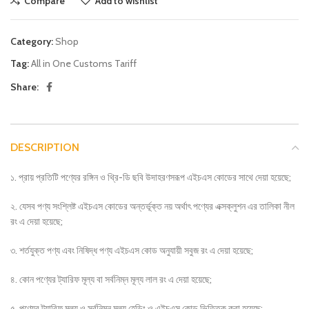
Compare
Add to wishlist
Category:
Shop
Tag:
All in One Customs Tariff
Share:
DESCRIPTION
১. প্রায় প্রতিটি পণ্যের রঙ্গিন ও থ্রি-ডি ছবি উদাহরণসরূপ এইচএস কোডের সাথে দেয়া হয়েছে;
২. যেসব পণ্য সংশ্লিষ্ট এইচএস কোডের অন্তর্ভূক্ত নয় অর্থাৎ পণ্যের এক্সক্লুশন এর তালিকা নীল
রং এ দেয়া হয়েছে;
৩. শর্তযুক্ত পণ্য এবং নিষিদ্ধ পণ্য এইচএস কোড অনুযায়ী সবুজ রং এ দেয়া হয়েছে;
৪. কোন পণ্যের ট্যারিফ মূল্য বা সর্বনিম্ন মূল্য লাল রং এ দেয়া হয়েছে;
৫. পণ্যের ট্যারিফ মূল্য ও সর্বনিম্ন মূল্য হেডিং ও এইচএস কোড ভিত্তিক করা হয়েছে;