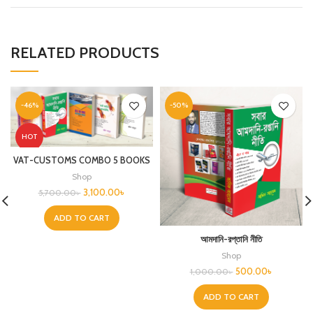
RELATED PRODUCTS
-46%
-50%
HOT
VAT-CUSTOMS COMBO 5 BOOKS
Shop
3,100.00
৳
5,700.00
৳
ADD TO CART
আমদানি-রপ্তানি নীতি
Shop
500.00
৳
1,000.00
৳
ADD TO CART