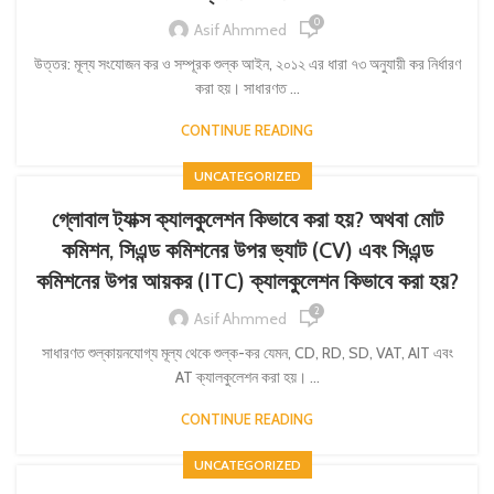
0
Asif Ahmmed
উত্তর: মূল্য সংযোজন কর ও সম্পূরক শুল্ক আইন, ২০১২ এর ধারা ৭৩ অনুযায়ী কর নির্ধারণ
করা হয়। সাধারণত ...
CONTINUE READING
UNCATEGORIZED
গ্লোবাল ট্যাক্স ক্যালকুলেশন কিভাবে করা হয়? অথবা মোট
কমিশন, সিএন্ড কমিশনের উপর ভ্যাট (CV) এবং সিএন্ড
কমিশনের উপর আয়কর (ITC) ক্যালকুলেশন কিভাবে করা হয়?
2
Asif Ahmmed
সাধারণত শুল্কায়নযোগ্য মূল্য থেকে শুল্ক-কর যেমন, CD, RD, SD, VAT, AIT এবং
AT ক্যালকুলেশন করা হয়। ...
CONTINUE READING
UNCATEGORIZED