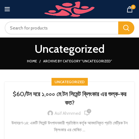
0
Uncategorized
HOME
ARCHIVE BY CATEGORY "UNCATEGORIZED"
UNCATEGORIZED
$60/টন দরে ১,০০০ মে.টন সিমেন্ট ক্লিংকার এর শুল্ক-কর
কত?
0
Asif Ahmmed
উদাহরণ-১৪: একটি সিমেন্ট উৎপাদনকারী প্রতিষ্ঠান কর্তৃক আমদানিকৃত প্রতি মেট্রিক টন
ক্লিংকার এর ঘোষিত ...