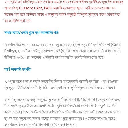
১১৭ গ্রাম এর অতিরিক্ত কোন স্বর্ণবার আনলে বা যে কোনো পরিমাণ স্বর্ণপিণ্ড লুকায়িত অবস্থায়
আনলে উহা Customs Act, 1969 অনুযায়ী বাজেয়াপ্ত হবে। আনীত চালান চোরাচালান
হিসেবে গণ্য হলে কাস্টমস আইন ও অন্যান্য আইন অনুযায়ী সংশ্লিষ্ট ব্যক্তির নামেও মামলা করা
হয় ও আটক করা হয়।
সাধারণভাবে/এলসি খুলে স্বর্ণ আমদানির শর্ত:
আমদানি নীতি আদেশ ২০২১-২০২৪ এর অনুচ্ছেদ ২৫(১২)(ক) অনুযায়ী “স্বর্ণ নীতিমালা (Gold
Policy), ২০১৮” এর শর্ত পূরণ সাপেক্ষে স্বর্ণ (স্বর্ণবার ও স্বর্ণালঙ্কার) আমদানিযোগ্য। স্বর্ণ
নীতিমালা, ২০১৮ এর অনুচ্ছেদ ৩ অনুযায়ী স্বর্ণ আমদানির পদ্ধতি নিম্নে দেয়া হলো-
স্বর্ণ আমদানি
পদ্ধতি:
১. শুধু বাংলাদেশ ব্যাংক কর্তৃক অনুমোদিত ডিলার লাইসেন্সধারী সরাসরি স্বর্ণবার ও স্বর্ণালঙ্কার
প্রস্তুতকারী/সরবরাহকারী প্রতিষ্ঠান হতে স্বর্ণবার ও স্বর্ণালঙ্কার আমদানি করতে পারবে।
২. বাণিজ্য মন্ত্রণালয় কর্তৃক অনুমতিপ্রাপ্ত স্বর্ণ পরিশোধনাগার/পরিশোধনাগারসমূহ পরিশোধনের
উদ্দেশ্যে উপযুক্ত উৎস হতে অপরিশোধিত স্বর্ণ আকরিক/আংশিক পরিশোধিত স্বর্ণ আমদানি
করতে পারবে। তবে, অপরিশোধিত স্বর্ণ/আংশিক পরিশোধিত স্বর্ণ আমদানির ক্ষেত্রে বাংলাদেশ
ব্যাংক হতে অনুমোদিত ডিলার হিসেবে লাইসেন্স গ্রহণ করতে হবে। এক্ষেত্রে স্বর্ণালঙ্কারের
ব্যবসায়িক ডিলার এবং পরিশোধানাগারের ডিলার পৃথক হবে।