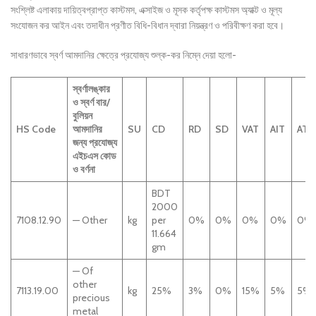
সংশ্লিষ্ট এলাকায় দায়িত্বপ্রাপ্ত কাস্টমস, এক্সাইজ ও মূসক কর্তৃপক্ষ কাস্টমস অ্যাক্ট ও মূল্য
সংযোজন কর আইন এবং তদাধীন প্রণীত বিধি-বিধান দ্বারা নিয়ন্ত্রণ ও পরিবীক্ষণ করা হবে।
সাধারণভাবে স্বর্ণ আমদানির ক্ষেত্রে প্রযোজ্য শুল্ক-কর নিম্নে দেয়া হলো-
স্বর্ণালঙ্কার
ও স্বর্ণ বার/
বুলিয়ন
HS Code
আমদানির
SU
CD
RD
SD
VAT
AIT
AT
জন্য প্রযোজ্য
এইচএস কোড
ও বর্ণনা
BDT
2000
7108.12.90
— Other
kg
per
0%
0%
0%
0%
0%
11.664
gm
— Of
other
7113.19.00
kg
25%
3%
0%
15%
5%
5%
precious
metal