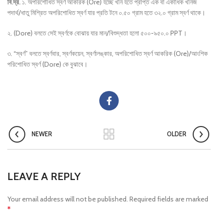
বি.দ্র.
১. অপরিশোধিত স্বর্ণ আকরিক (Ore) হচ্ছে খনি হতে প্রাপ্ত এক বা একাধিক খনিজ
পদার্থ/ধাতু মিশ্রিত অপরিশোধিত স্বর্ণ যার প্রতি টনে ০.৫০ গ্রাম হতে ৩২.০ গ্রাম স্বর্ণ থাকে।
২. (Dore) বলতে সেই স্বর্ণকে বোঝায় যার মান/বিশুদ্ধতা হলো ৫০০-৯৫০.০ PPT।
৩. “স্বর্ণ” বলতে স্বর্ণবার, স্বর্ণকয়েন, স্বর্ণালঙ্কার, অপরিশোধিত স্বর্ণ আকরিক (Ore)/আংশিক
পরিশোধিত স্বর্ণ (Dore) কে বুঝাবে।
NEWER
OLDER
LEAVE A REPLY
Your email address will not be published.
Required fields are marked
*